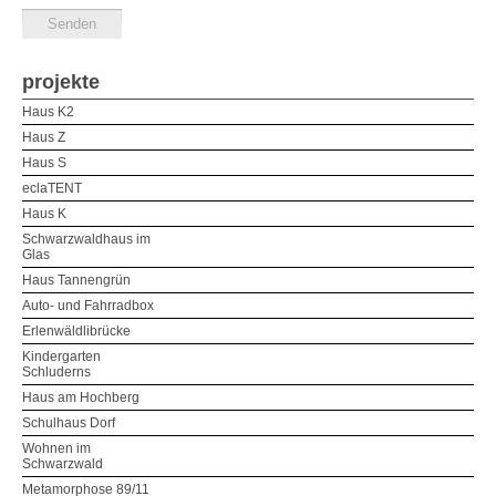
projekte
Haus K2
Haus Z
Haus S
eclaTENT
Haus K
Schwarzwaldhaus im
Glas
Haus Tannengrün
Auto- und Fahrradbox
Erlenwäldlibrücke
Kindergarten
Schluderns
Haus am Hochberg
Schulhaus Dorf
Wohnen im
Schwarzwald
Metamorphose 89/11