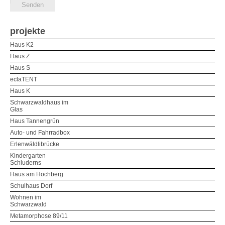
projekte
Haus K2
Haus Z
Haus S
eclaTENT
Haus K
Schwarzwaldhaus im
Glas
Haus Tannengrün
Auto- und Fahrradbox
Erlenwäldlibrücke
Kindergarten
Schluderns
Haus am Hochberg
Schulhaus Dorf
Wohnen im
Schwarzwald
Metamorphose 89/11