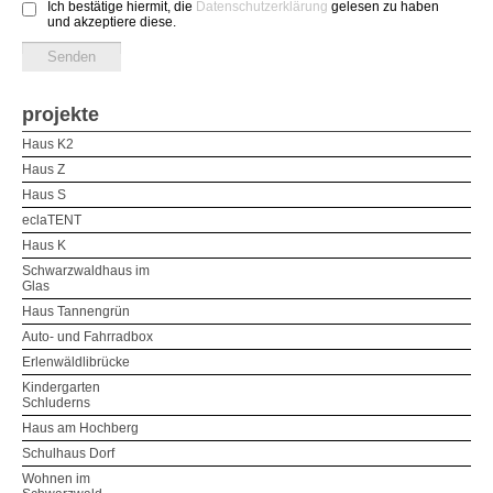
Ich bestätige hiermit, die
Datenschutzerklärung
gelesen zu haben
und akzeptiere diese.
projekte
Haus K2
Haus Z
Haus S
eclaTENT
Haus K
Schwarzwaldhaus im
Glas
Haus Tannengrün
Auto- und Fahrradbox
Erlenwäldlibrücke
Kindergarten
Schluderns
Haus am Hochberg
Schulhaus Dorf
Wohnen im