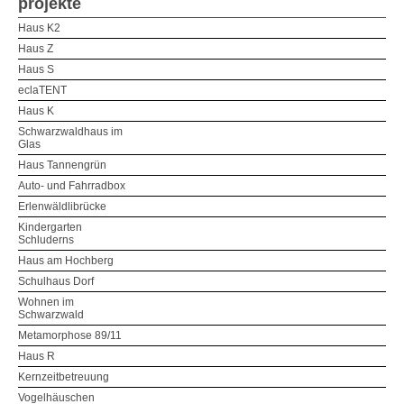
projekte
Haus K2
Haus Z
Haus S
eclaTENT
Haus K
Schwarzwaldhaus im
Glas
Haus Tannengrün
Auto- und Fahrradbox
Erlenwäldlibrücke
Kindergarten
Schluderns
Haus am Hochberg
Schulhaus Dorf
Wohnen im
Schwarzwald
Metamorphose 89/11
Haus R
Kernzeitbetreuung
Vogelhäuschen