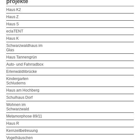
projekte
Haus K2
Haus Z
Haus S
eclaTENT
Haus K
Schwarzwaldhaus im
Glas
Haus Tannengrün
Auto- und Fahrradbox
Erlenwäldlibrücke
Kindergarten
Schluderns
Haus am Hochberg
Schulhaus Dorf
Wohnen im
Schwarzwald
Metamorphose 89/11
Haus R
Kernzeitbetreuung
Vogelhäuschen