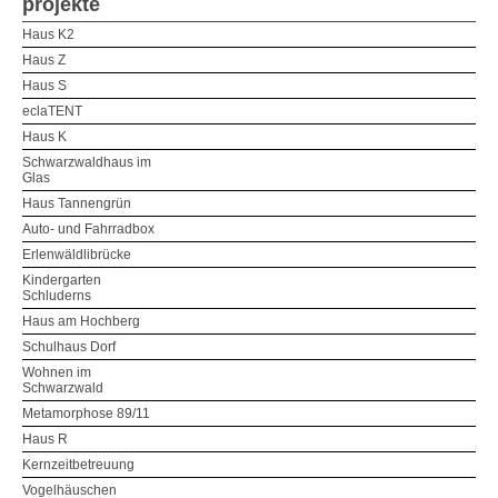
projekte
Haus K2
Haus Z
Haus S
eclaTENT
Haus K
Schwarzwaldhaus im
Glas
Haus Tannengrün
Auto- und Fahrradbox
Erlenwäldlibrücke
Kindergarten
Schluderns
Haus am Hochberg
Schulhaus Dorf
Wohnen im
Schwarzwald
Metamorphose 89/11
Haus R
Kernzeitbetreuung
Vogelhäuschen