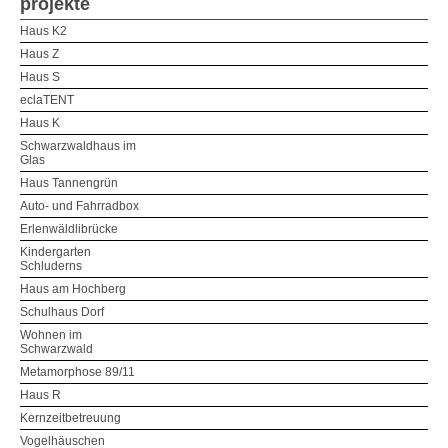
projekte
Haus K2
Haus Z
Haus S
eclaTENT
Haus K
Schwarzwaldhaus im
Glas
Haus Tannengrün
Auto- und Fahrradbox
Erlenwäldlibrücke
Kindergarten
Schluderns
Haus am Hochberg
Schulhaus Dorf
Wohnen im
Schwarzwald
Metamorphose 89/11
Haus R
Kernzeitbetreuung
Vogelhäuschen