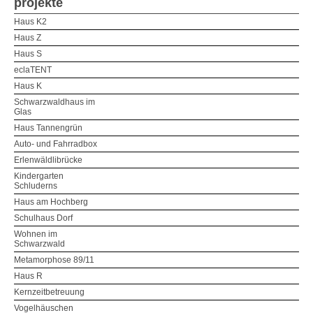
projekte
Haus K2
Haus Z
Haus S
eclaTENT
Haus K
Schwarzwaldhaus im
Glas
Haus Tannengrün
Auto- und Fahrradbox
Erlenwäldlibrücke
Kindergarten
Schluderns
Haus am Hochberg
Schulhaus Dorf
Wohnen im
Schwarzwald
Metamorphose 89/11
Haus R
Kernzeitbetreuung
Vogelhäuschen