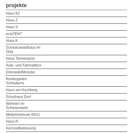
projekte
Haus K2
Haus Z
Haus S
eclaTENT
Haus K
Schwarzwaldhaus im
Glas
Haus Tannengrün
Auto- und Fahrradbox
Erlenwäldlibrücke
Kindergarten
Schluderns
Haus am Hochberg
Schulhaus Dorf
Wohnen im
Schwarzwald
Metamorphose 89/11
Haus R
Kernzeitbetreuung