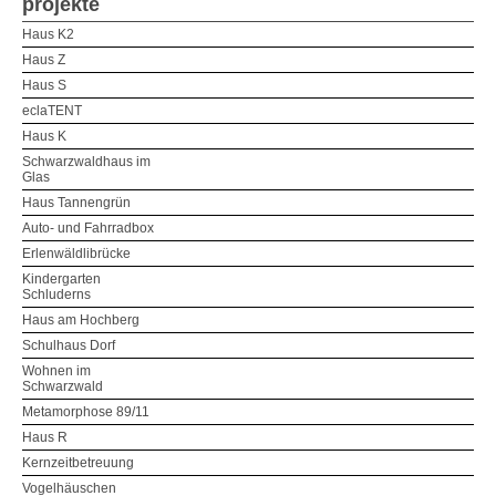
projekte
Haus K2
Haus Z
Haus S
eclaTENT
Haus K
Schwarzwaldhaus im
Glas
Haus Tannengrün
Auto- und Fahrradbox
Erlenwäldlibrücke
Kindergarten
Schluderns
Haus am Hochberg
Schulhaus Dorf
Wohnen im
Schwarzwald
Metamorphose 89/11
Haus R
Kernzeitbetreuung
Vogelhäuschen