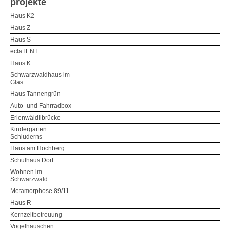
projekte
Haus K2
Haus Z
Haus S
eclaTENT
Haus K
Schwarzwaldhaus im
Glas
Haus Tannengrün
Auto- und Fahrradbox
Erlenwäldlibrücke
Kindergarten
Schluderns
Haus am Hochberg
Schulhaus Dorf
Wohnen im
Schwarzwald
Metamorphose 89/11
Haus R
Kernzeitbetreuung
Vogelhäuschen