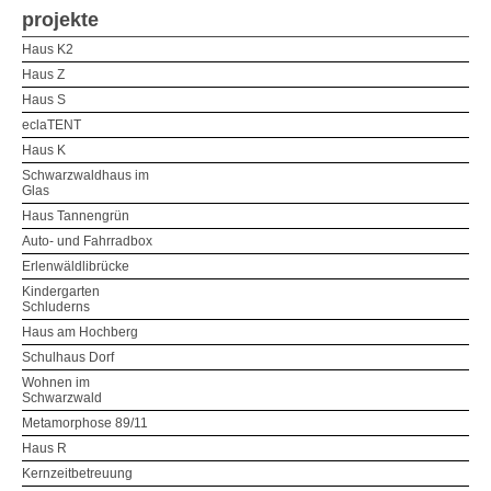
projekte
Haus K2
Haus Z
Haus S
eclaTENT
Haus K
Schwarzwaldhaus im
Glas
Haus Tannengrün
Auto- und Fahrradbox
Erlenwäldlibrücke
Kindergarten
Schluderns
Haus am Hochberg
Schulhaus Dorf
Wohnen im
Schwarzwald
Metamorphose 89/11
Haus R
Kernzeitbetreuung