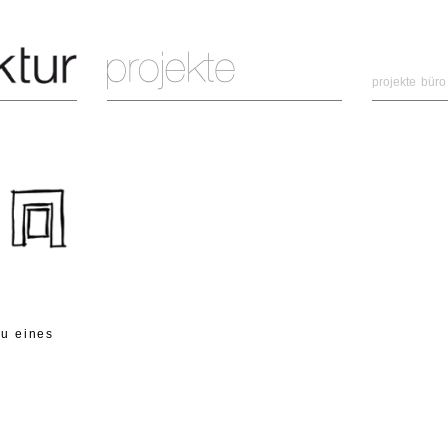
projekte
büro
au eines