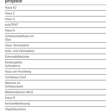
projekte
Haus K2
Haus Z
Haus S
eclaTENT
Haus K
Schwarzwaldhaus im
Glas
Haus Tannengrün
Auto- und Fahrradbox
Erlenwäldlibrücke
Kindergarten
Schluderns
Haus am Hochberg
Schulhaus Dorf
Wohnen im
Schwarzwald
Metamorphose 89/11
Haus R
Kernzeitbetreuung
Vogelhäuschen