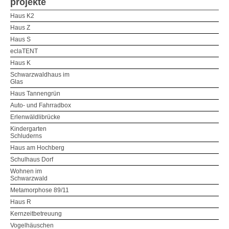
projekte
Haus K2
Haus Z
Haus S
eclaTENT
Haus K
Schwarzwaldhaus im
Glas
Haus Tannengrün
Auto- und Fahrradbox
Erlenwäldlibrücke
Kindergarten
Schluderns
Haus am Hochberg
Schulhaus Dorf
Wohnen im
Schwarzwald
Metamorphose 89/11
Haus R
Kernzeitbetreuung
Vogelhäuschen