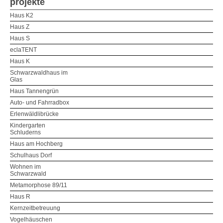
projekte
Haus K2
Haus Z
Haus S
eclaTENT
Haus K
Schwarzwaldhaus im
Glas
Haus Tannengrün
Auto- und Fahrradbox
Erlenwäldlibrücke
Kindergarten
Schluderns
Haus am Hochberg
Schulhaus Dorf
Wohnen im
Schwarzwald
Metamorphose 89/11
Haus R
Kernzeitbetreuung
Vogelhäuschen