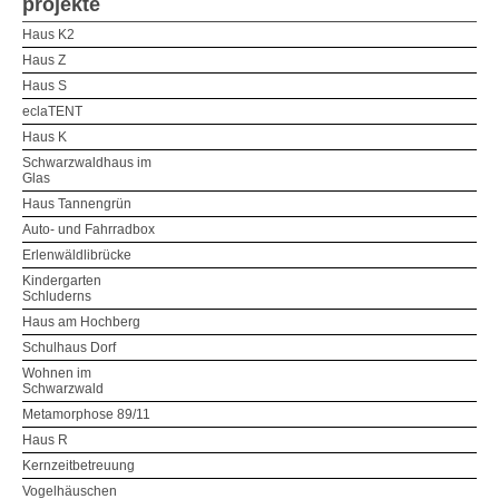
projekte
Haus K2
Haus Z
Haus S
eclaTENT
Haus K
Schwarzwaldhaus im
Glas
Haus Tannengrün
Auto- und Fahrradbox
Erlenwäldlibrücke
Kindergarten
Schluderns
Haus am Hochberg
Schulhaus Dorf
Wohnen im
Schwarzwald
Metamorphose 89/11
Haus R
Kernzeitbetreuung
Vogelhäuschen